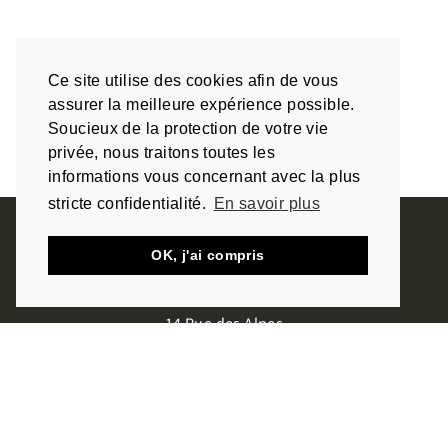
Facebook
Twitter
Pinterest
RETOUR AUX ACTUALITÉS
Ce site utilise des cookies afin de vous
assurer la meilleure expérience possible.
Soucieux de la protection de votre vie
privée, nous traitons toutes les
informations vous concernant avec la plus
stricte confidentialité.
En savoir plus
OK, j'ai compris
14 Rue des Alpes
68390 Sausheim - FRANCE
+33 (0)3 89 61 95 55
Distributeurs
Services